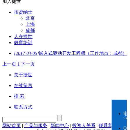
加入捷世
招贤纳士
北京
上海
成都
人在捷世
教育培训
[2017-04-05]
嵌入式驱动开发工程师（工作地点：成都）
上一页
1
下一页
关于捷世
在线留言
搜 索
联系方式
电
话
网站首页
|
产品与服务
|
新闻中心
|
投资人关系
|
联系我们
Q