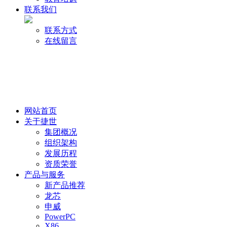
联系我们
联系方式
在线留言
网站首页
关于捷世
集团概况
组织架构
发展历程
资质荣誉
产品与服务
新产品推荐
龙芯
申威
PowerPC
X86