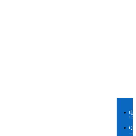
电
话
Q