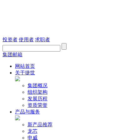
投资者
使用者
求职者
集团邮箱
网站首页
关于捷世
集团概况
组织架构
发展历程
资质荣誉
产品与服务
新产品推荐
龙芯
申威