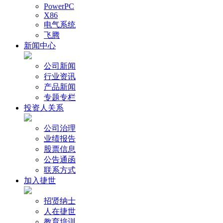
PowerPC
X86
电气系统
飞腾
新闻中心
公司新闻
行业资讯
产品新闻
专题专栏
投资人关系
公司治理
业绩报告
股票信息
公告通函
联系方式
加入捷世
招贤纳士
人在捷世
教育培训