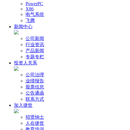
PowerPC
X86
电气系统
飞腾
新闻中心
公司新闻
行业资讯
产品新闻
专题专栏
投资人关系
公司治理
业绩报告
股票信息
公告通函
联系方式
加入捷世
招贤纳士
人在捷世
教育培训