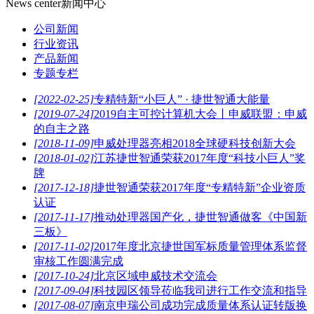
News center
新闻中心
公司新闻
行业资讯
产品新闻
专题专栏
[2022-02-25]
专精特新“小巨人” · 捷世智通大能量
[2019-07-24]
2019自主可控计算机大会丨申威联盟：申威
的自主之路
[2018-11-09]
申威处理器亮相2018全球硬科技创新大会
[2018-01-02]
江苏捷世智通荣获2017年度“科技小巨人”奖
牌
[2017-12-18]
捷世智通荣获2017年度“专精特新”企业资质
认证
[2017-11-17]
推动处理器国产化，捷世智通做客《中国新
三板》
[2017-11-02]
2017年度北京捷世国军标质量管理体系监督
审核工作圆满完成
[2017-10-24]
北京区域申威技术交流会
[2017-09-04]
科技园区领导莅临我司进行工作交流和指导
[2017-08-07]
南京申瑞公司成功完成质量体系认证转版换