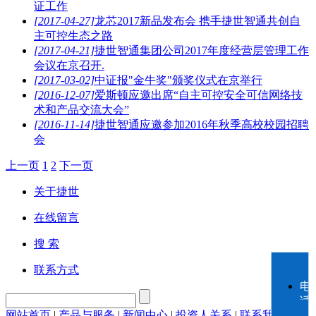
证工作
[2017-04-27]
龙芯2017新品发布会 携手捷世智通共创自
主可控生态之路
[2017-04-21]
捷世智通集团公司2017年度经营层管理工作
会议在京召开.
[2017-03-02]
中证报"金牛奖"颁奖仪式在京举行
[2016-12-07]
爱斯顿应邀出席“自主可控安全可信网络技
术和产品交流大会”
[2016-11-14]
捷世智通应邀参加2016年秋季高校校园招聘
会
上一页
1
2
下一页
关于捷世
在线留言
搜 索
联系方式
电
话
网站首页
|
产品与服务
|
新闻中心
|
投资人关系
|
联系我们