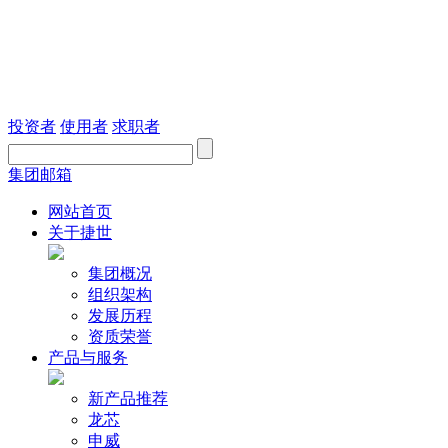
投资者
使用者
求职者
集团邮箱
网站首页
关于捷世
集团概况
组织架构
发展历程
资质荣誉
产品与服务
新产品推荐
龙芯
申威