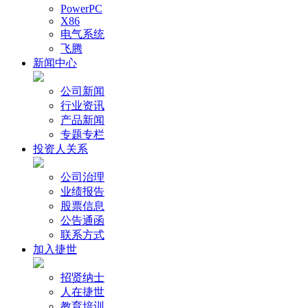
PowerPC
X86
电气系统
飞腾
新闻中心
公司新闻
行业资讯
产品新闻
专题专栏
投资人关系
公司治理
业绩报告
股票信息
公告通函
联系方式
加入捷世
招贤纳士
人在捷世
教育培训