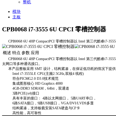
整机
模块
主板
CPB0068 i7-3555 6U CPCI 零槽控制器
CPB0068 6U 4HP CompactPCI 零槽控制器以 Intel 第三代酷睿i7-
概述
特点
参数
应用
CPB0068 6U 4HP CompactPCI 零槽控制器以 Intel 第三代酷
太网口等多种通讯接口。
本产品整板采用 SMT 设计，结构紧凑，在保证低功耗的情况下提
Intel i7-3555LE CPU(主频2.5GHz,双核4 线程)
符合PICMG2.0 D3.0技术规范
集成图形核心 HD Graphics 4000
4GB-DDR3 SDRAM，64bit，双通道
3路PCIE(x4)接口
具有丰富的接口： 4路以太网接口， 5路UART串口，
6路SATA接口，9路USB接口，VGA/DVI/LVDS多显
结构紧凑，支持板载安装SATA硬盘与CF卡
高性能，高可靠性