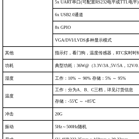
5x UART串口(可配置RS232电平或TTL电平)
6x USB2.0通道
8x GPIO
VGA/DVI/LVDS多种显示模式
其他
指示灯，看门狗，温度传感器，RTC实时时
功耗
典型功耗：36W@（3.3V/3A ,5V/5A，12V/0
湿度
工作：10% ～ 90% 存储：5% ～ 95%
工作：分为A、B、C三档，详见订货信息
温度
存储：-55℃ ～ +85℃
冲击
20G
振动
5Hz～500Hz随机