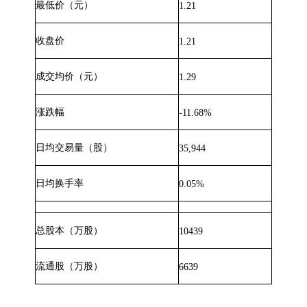
最低价（元）
1.21
收盘价
1.21
成交均价（元）
1.29
涨跌幅
-11.68%
日均交易量（股）
35,944
日均换手率
0.05%
总股本（万股）
10439
流通股（万股）
6639