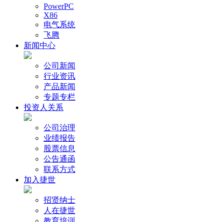
PowerPC
X86
电气系统
飞腾
新闻中心
公司新闻
行业资讯
产品新闻
专题专栏
投资人关系
公司治理
业绩报告
股票信息
公告通函
联系方式
加入捷世
招贤纳士
人在捷世
教育培训