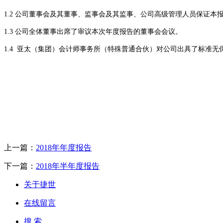
1.2 公司董事会及其董事、监事会及其监事、公司高级管理人员保证
1.3 公司全体董事出席了审议本次年度报告的董事会会议。
1.4 亚太（集团）会计师事务所（特殊普通合伙）对公司出具了标准无
上一篇：
2018年年度报告
下一篇：
2018年半年度报告
关于捷世
在线留言
搜 索