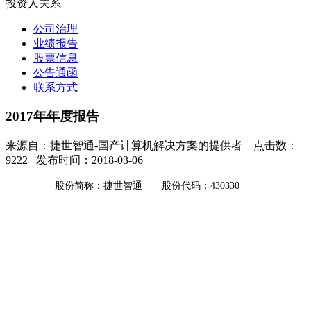
投资人关系
公司治理
业绩报告
股票信息
公告通函
联系方式
2017年年度报告
来源自：捷世智通-国产计算机解决方案的提供者 点击数：
9222 发布时间：2018-03-06
股份简称：捷世智通 股份代码：430330