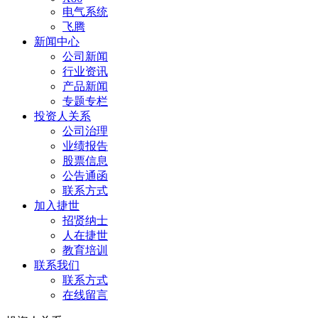
电气系统
飞腾
新闻中心
公司新闻
行业资讯
产品新闻
专题专栏
投资人关系
公司治理
业绩报告
股票信息
公告通函
联系方式
加入捷世
招贤纳士
人在捷世
教育培训
联系我们
联系方式
在线留言