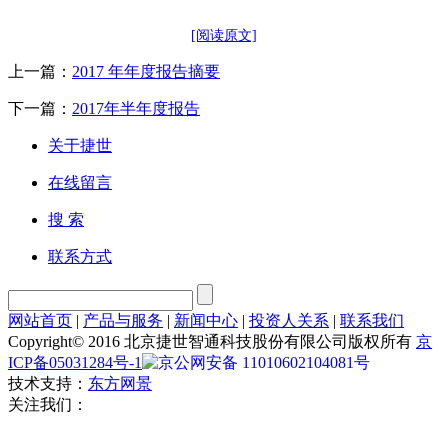
[阅读原文]
上一篇：
2017 年年度报告摘要
下一篇：
2017年半年度报告
关于捷世
在线留言
搜 索
联系方式
网站首页
|
产品与服务
|
新闻中心
|
投资人关系
|
联系我们
Copyright© 2016 北京捷世智通科技股份有限公司版权所有
京
ICP备05031284号-1
京公网安备 11010602104081号
技术支持：
东方网景
关注我们：