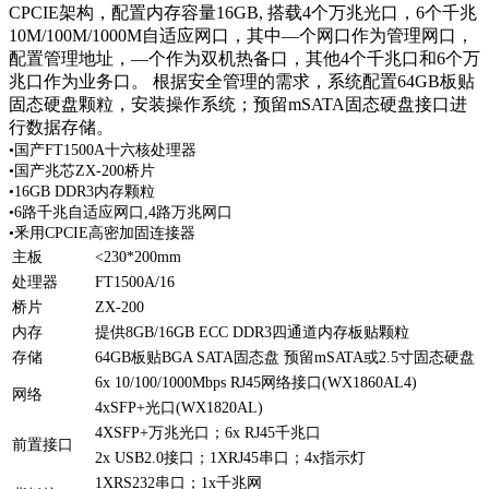
CPCIE架构，配置内存容量16GB, 搭载4个万兆光口，6个千兆
10M/100M/1000M自适应网口，其中—个网口作为管理网口，
配置管理地址，—个作为双机热备口，其他4个千兆口和6个万
兆口作为业务口。 根据安全管理的需求，系统配置64GB板贴
固态硬盘颗粒，安装操作系统；预留mSATA固态硬盘接口进
行数据存储。
•国产FT1500A十六核处理器
•国产兆芯ZX-200桥片
•16GB DDR3内存颗粒
•6路千兆自适应网口,4路万兆网口
•釆用CPCIE高密加固连接器
主板
<230*200mm
处理器
FT1500A/16
桥片
ZX-200
内存
提供8GB/16GB ECC DDR3四通道内存板贴颗粒
存储
64GB板贴BGA SATA固态盘 预留mSATA或2.5寸固态硬盘
6x 10/100/1000Mbps RJ45网络接口(WX1860AL4)
网络
4xSFP+光口(WX1820AL)
4XSFP+万兆光口；6x RJ45千兆口
前置接口
2x USB2.0接口；1XRJ45串口；4x指示灯
1XRS232串口；1x千兆网